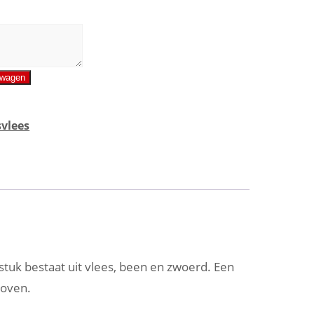
lwagen
vlees
tuk bestaat uit vlees, been en zwoerd. Een
 oven.