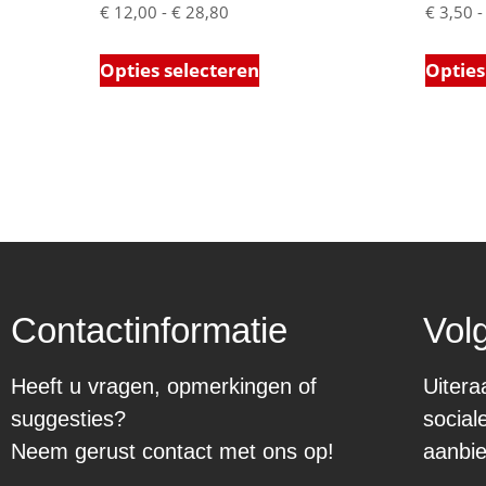
€
12,00
-
€
28,80
€
3,50
-
Opties selecteren
Opties
Contactinformatie
Vol
Heeft u vragen, opmerkingen of
Uitera
suggesties?
social
Neem gerust contact met ons op!
aanbie