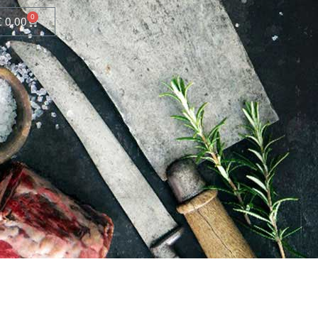
0
€
0,00