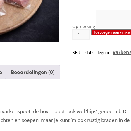
Opmerking
Toevoegen aan winke
Varkens
SKU:
214
Categorie:
e
Beoordelingen (0)
 varkenspoot: de bovenpoot, ook wel ‘hips’ genoemd. Dit s
rechten en soepen, maar je kunt ‘m ook rustig braden in de