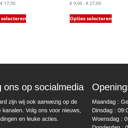
€
17,50
€
9,00
-
€
27,00
 selecteren
Opties selecteren
g ons op socialmedia
Openings
ard zijn wij ook aanwezig op de
Maandag : Ge
e kanalen. Volg ons voor nieuws,
Dinsdag : 09:
dingen en leuke acties.
Woensdag : 0
Donderdag : 0