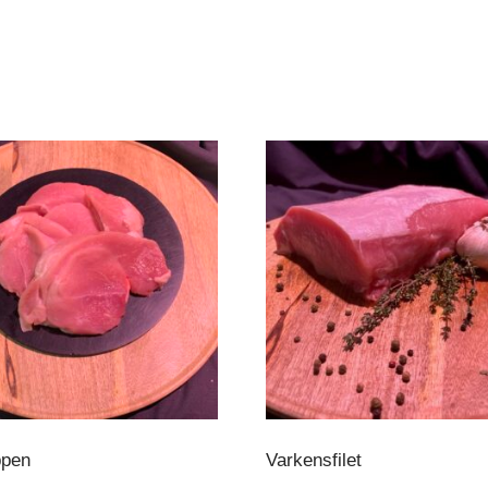
pen
Varkensfilet