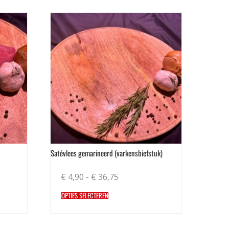
Satévlees gemarineerd (varkensbiefstuk)
€
4,90
-
€
36,75
OPTIES SELECTEREN