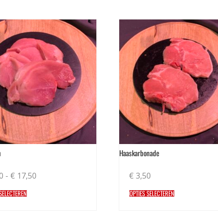
n
Haaskarbonade
0
-
€
17,50
€
3,50
 SELECTEREN
OPTIES SELECTEREN