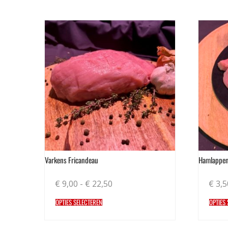
Varkens Fricandeau
Hamlappe
€
9,00
-
€
22,50
€
3,5
OPTIES SELECTEREN
OPTIES