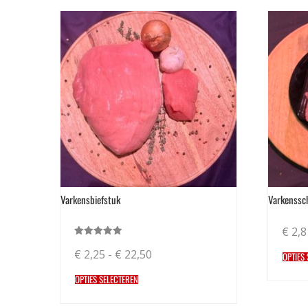
Varkensbiefstuk
Varkenssch
€
2,8
Gewaardeerd
€
2,25
-
€
22,50
5.00
OPTIES
uit 5
OPTIES SELECTEREN