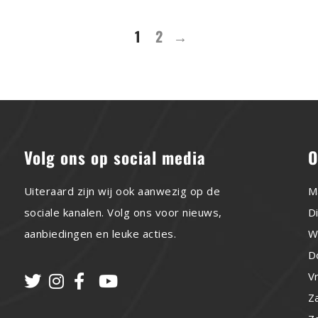
1
2
→
Volg ons op social media
O
Uiteraard zijn wij ook aanwezig op de
M
sociale kanalen. Volg ons voor nieuws,
D
aanbiedingen en leuke acties.
W
D
V
Z