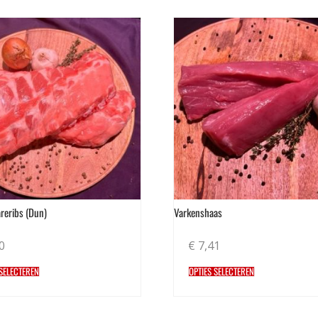
reribs (Dun)
Varkenshaas
0
€
7,41
 SELECTEREN
OPTIES SELECTEREN