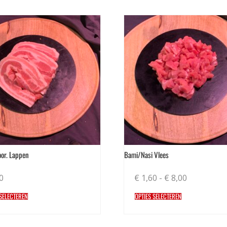
or. Lappen
Bami/Nasi Vlees
0
€
1,60
-
€
8,00
 SELECTEREN
OPTIES SELECTEREN