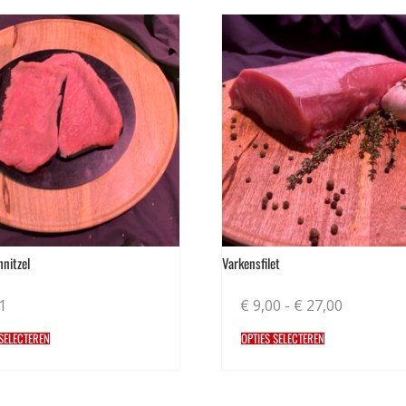
nitzel
Varkensfilet
1
€
9,00
-
€
27,00
 SELECTEREN
OPTIES SELECTEREN