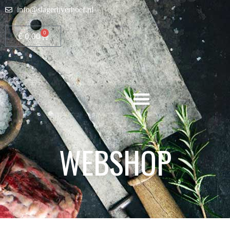
info@slagerijverhoef.nl
0
€
0,00
WEBSHOP