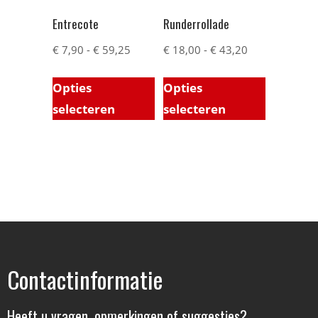
Entrecote
Runderrollade
€
7,90
-
€
59,25
€
18,00
-
€
43,20
Opties
Opties
selecteren
selecteren
Contactinformatie
Heeft u vragen, opmerkingen of suggesties?