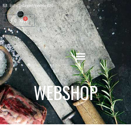
info@slagerijverhoef.nl
0
€
0,00
WEBSHOP