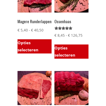
Magere Runderlappen
Ossenhaas
€
5,40
-
€
40,50
Gewaardeerd
€
8,45
-
€
126,75
5.00
uit 5
Opties
Opties
selecteren
selecteren