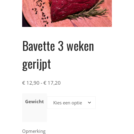
Bavette 3 weken
gerijpt
€
12,90
-
€
17,20
Gewicht
Opmerking