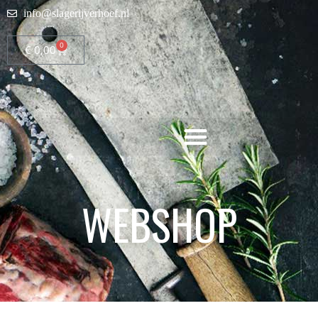
info@slagerijverhoef.nl
0
€
0,00
WEBSHOP