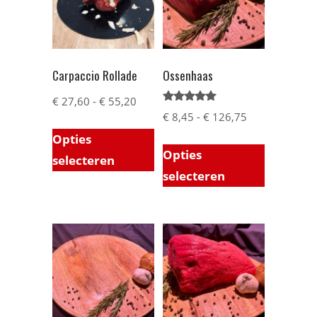
Carpaccio Rollade
Ossenhaas
€
27,60
-
€
55,20
Gewaardeerd
€
8,45
-
€
126,75
5.00
uit 5
Opties
Opties
selecteren
selecteren