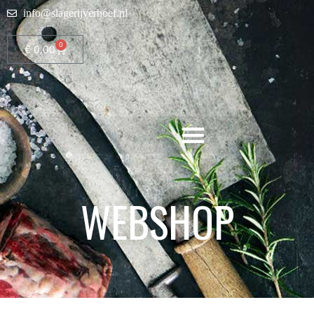
info@slagerijverhoef.nl
0
€
0,00
WEBSHOP