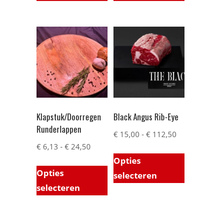
Klapstuk/Doorregen
Black Angus Rib-Eye
Runderlappen
€
15,00
-
€
112,50
€
6,13
-
€
24,50
Opties
Opties
selecteren
selecteren