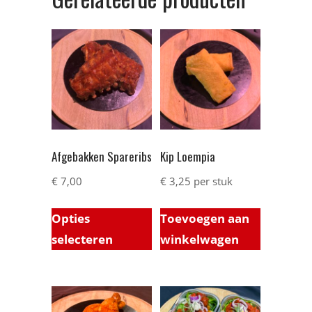
Afgebakken Spareribs
Kip Loempia
€
7,00
€
3,25
per stuk
Opties
Toevoegen aan
selecteren
winkelwagen