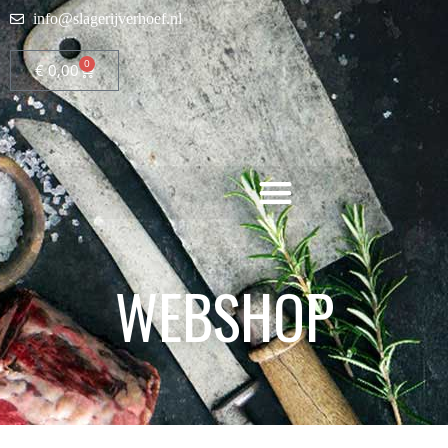
info@slagerijverhoef.nl
0
€
0,00
WEBSHOP