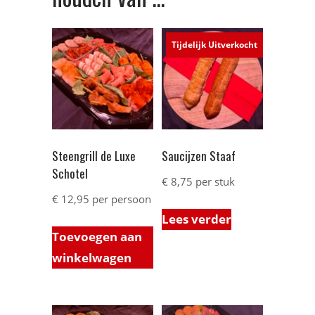
Tijdelijk Uitverkocht
Steengrill de Luxe
Saucijzen Staaf
Schotel
€
8,75
per stuk
€
12,95
per persoon
Lees verder
Toevoegen aan
winkelwagen