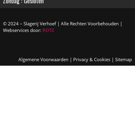
Zondag : Gesloten
© 2024 – Slagerij Verhoef | Alle Rechten Voorbehouden |
Webservices door:
ROTZ
Algemene Voorwaarden
|
Privacy & Cookies
|
Sitemap