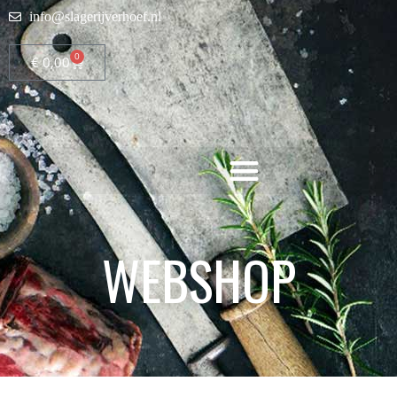
info@slagerijverhoef.nl
0
€
0,00
WEBSHOP