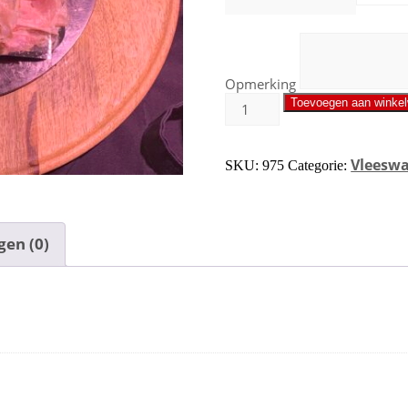
Opmerking
Toevoegen aan winke
Vleesw
SKU:
975
Categorie:
gen (0)