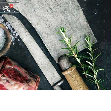
0
€
0,00