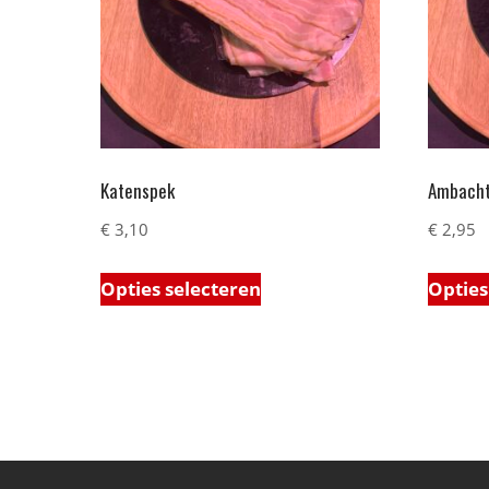
Katenspek
Ambachte
€
3,10
€
2,95
Opties selecteren
Opties