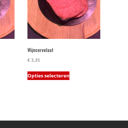
Wijncervelaat
€
3,35
Opties selecteren