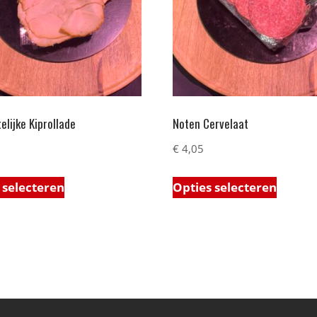
lijke Kiprollade
Noten Cervelaat
€
4,05
 selecteren
Opties selecteren