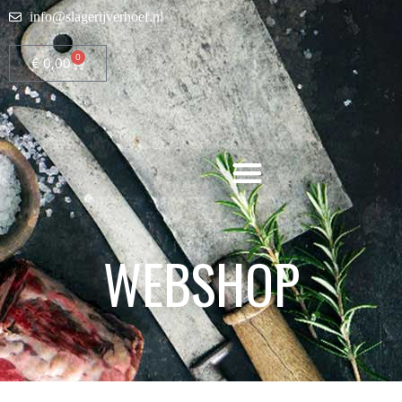
info@slagerijverhoef.nl
0
€
0,00
WEBSHOP