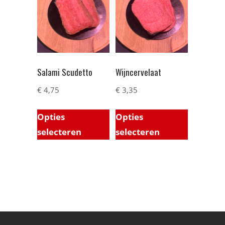
Salami Scudetto
Wijncervelaat
€
4,75
€
3,35
Opties
Opties
selecteren
selecteren