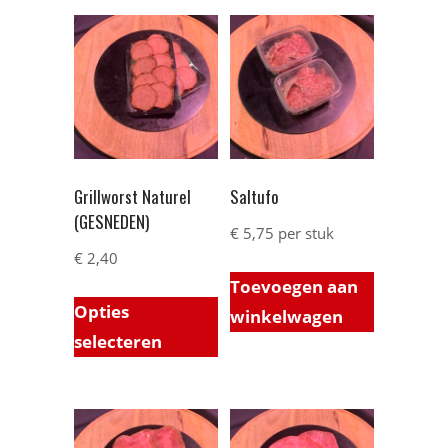
Grillworst Naturel
Saltufo
(GESNEDEN)
€
5,75
per stuk
€
2,40
Toevoegen aan
Opties
winkelwagen
selecteren