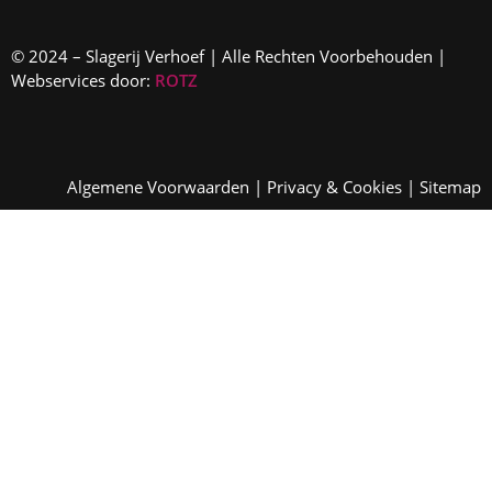
© 2024 – Slagerij Verhoef | Alle Rechten Voorbehouden |
Webservices door:
ROTZ
Algemene Voorwaarden
|
Privacy & Cookies
|
Sitemap