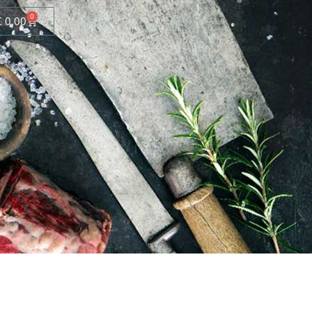
0
€
0,00