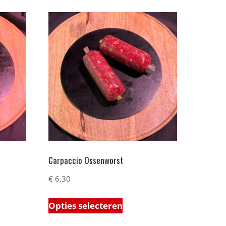
Carpaccio Ossenworst
€
6,30
Opties selecteren