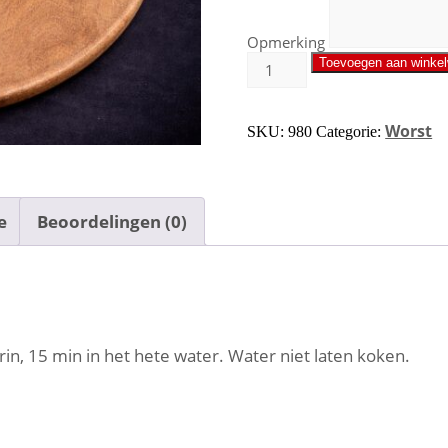
Opmerking
Toevoegen aan winke
Worst
SKU:
980
Categorie:
e
Beoordelingen (0)
in, 15 min in het hete water. Water niet laten koken.