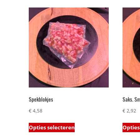
Spekblokjes
Saks. S
€
4,58
€
2,92
Opties selecteren
Opties