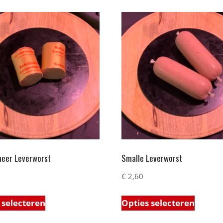
meer Leverworst
Smalle Leverworst
€
2,60
 selecteren
Opties selecteren