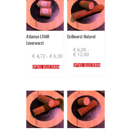
A’damse LIVAR
Grillworst Naturel
Leverworst
€
6,00
-
€
12,00
€
4,72
-
€
6,30
OPTIES SELECTEREN
OPTIES SELECTEREN