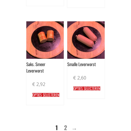
Saks. Smeer
Smalle Leverworst
Leverworst
€
2,60
€
2,92
OPTIES SELECTEREN
OPTIES SELECTEREN
1
2
→