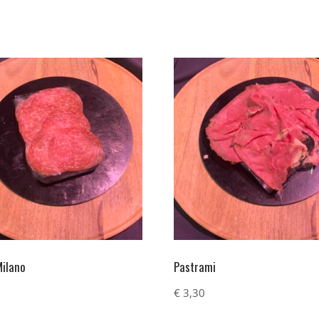
Milano
Pastrami
€
3,30