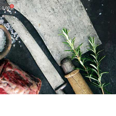
0
€
0,00