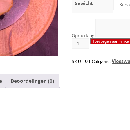
Gewicht
Opmerking
Toevoegen aan winke
Vleesw
SKU:
971
Categorie:
e
Beoordelingen (0)