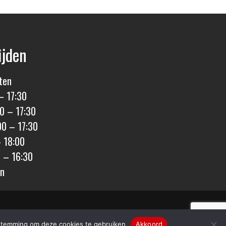
ijden
ten
– 17:30
0 – 17:30
00 – 17:30
– 18:00
0 – 16:30
en
den
|
Privacy & Cookies
|
Sitemap
oestemming om deze cookies te gebruiken
Akkoord