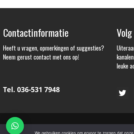
Contactinformatie
Volg
Heeft u vragen, opmerkingen of suggesties?
Uiteraa
Neem gerust contact met ons op!
kanalen
leuke ac
Tel. 036-531 7948
© 2024 – Slagerij Verhoef | Alle Rechten Voorbehouden | Webs
We gebruiken cookies om ervoor te zorgen dat onze s