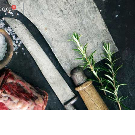
0
€
0,00