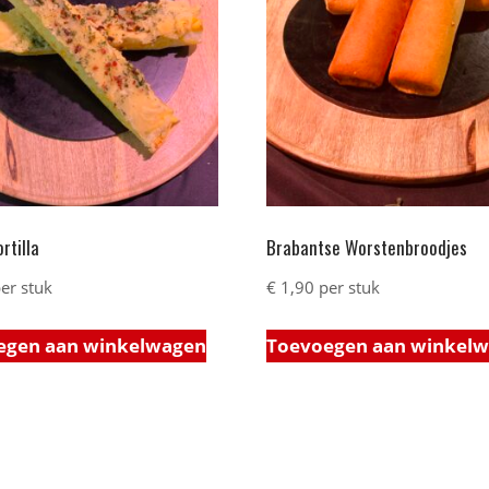
rtilla
Brabantse Worstenbroodjes
er stuk
€
1,90
per stuk
egen aan winkelwagen
Toevoegen aan winkel