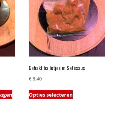
Gehakt balletjes in Satésaus
€
8,40
wagen
Opties selecteren