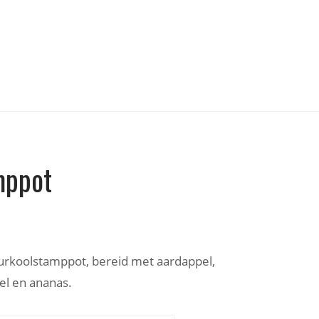
mppot
urkoolstamppot, bereid met aardappel,
el en ananas.