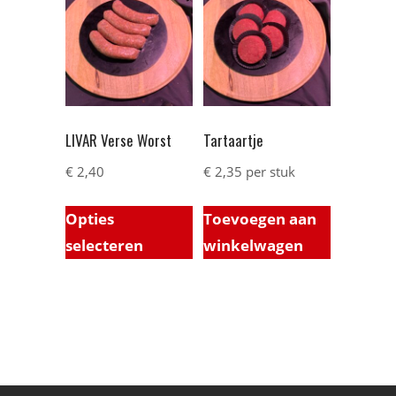
LIVAR Verse Worst
Tartaartje
€
2,40
€
2,35
per stuk
Opties
Toevoegen aan
selecteren
winkelwagen