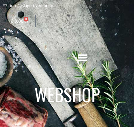
info@slagerijverhoef.nl
0
€
0,00
WEBSHOP