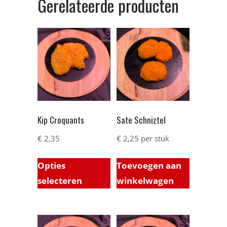
Gerelateerde producten
Kip Croquants
Sate Schniztel
€
2,35
€
2,25
per stuk
Opties
Toevoegen aan
selecteren
winkelwagen