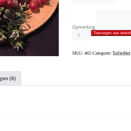
Opmerking
Toevoegen aan winke
Salades
SKU:
465
Categorie:
gen (0)