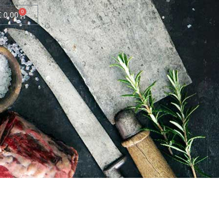
0
€
0,00