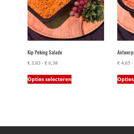
Kip Peking Salade
Antwerp
€
3,83
-
€
6,38
€
4,65
-
Opties selecteren
Opties