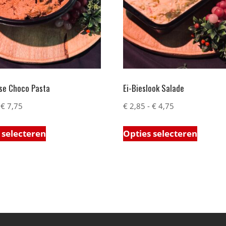
se Choco Pasta
Ei-Bieslook Salade
€
7,75
€
2,85
-
€
4,75
 selecteren
Opties selecteren