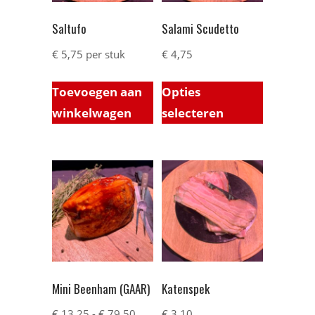
Saltufo
Salami Scudetto
€
5,75
per stuk
€
4,75
Toevoegen aan
Opties
winkelwagen
selecteren
Mini Beenham (GAAR)
Katenspek
€
13,25
-
€
79,50
€
3,10