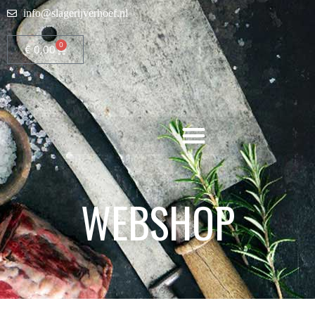
info@slagerijverhoef.nl
0
€
0,00
WEBSHOP