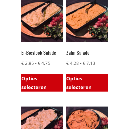
Ei-Bieslook Salade
Zalm Salade
€
2,85
-
€
4,75
€
4,28
-
€
7,13
Opties
Opties
selecteren
selecteren