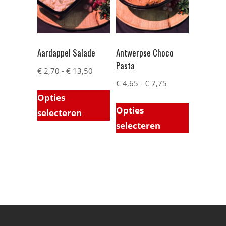
Aardappel Salade
Antwerpse Choco
Pasta
€
2,70
-
€
13,50
€
4,65
-
€
7,75
Opties
Opties
selecteren
selecteren