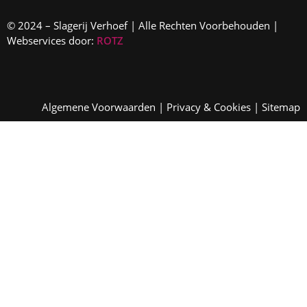
© 2024 – Slagerij Verhoef | Alle Rechten Voorbehouden |
Webservices door:
ROTZ
Algemene Voorwaarden
|
Privacy & Cookies
|
Sitemap