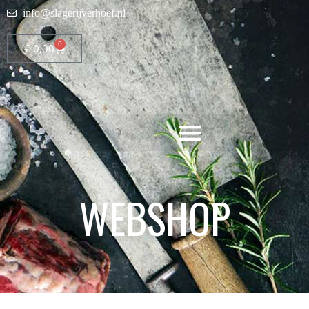
info@slagerijverhoef.nl
0
€
0,00
WEBSHOP