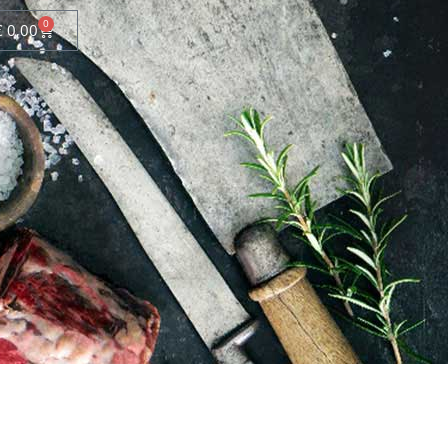
0
€
0,00