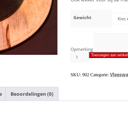
Gewicht
Opmerking
Toevoegen aan winke
Vleesw
SKU:
902
Categorie:
e
Beoordelingen (0)