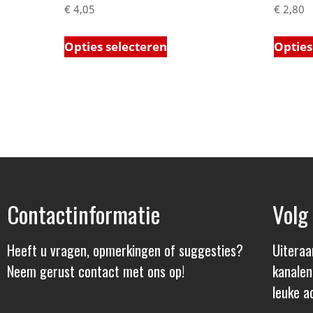
€
4,05
€
2,80
Opties selecteren
Opties
Contactinformatie
Volg
Heeft u vragen, opmerkingen of suggesties?
Uiteraa
Neem gerust contact met ons op!
kanalen
leuke ac