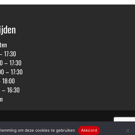
ijden
ten
– 17:30
0 – 17:30
00 – 17:30
– 18:00
0 – 16:30
en
den
|
Privacy & Cookies
|
Sitemap
oestemming om deze cookies te gebruiken
Akkoord