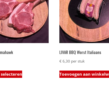
omahawk
LIVAR BBQ Worst Italiaans
€
6,30
per stuk
 selecteren
Toevoegen aan winkel