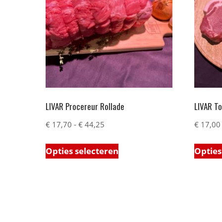
LIVAR Procereur Rollade
LIVAR T
€
17,70
-
€
44,25
€
17,00
Opties selecteren
Opties