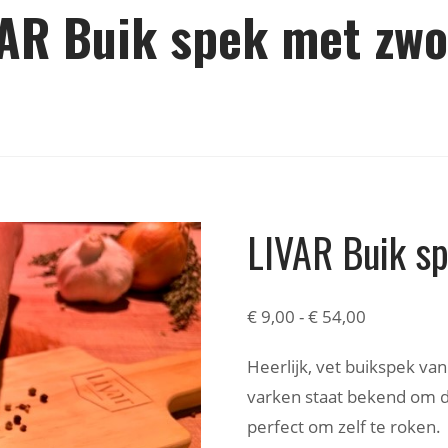
AR Buik spek met zw
LIVAR Buik s
€
9,00
-
€
54,00
Heerlijk, vet buikspek va
varken staat bekend om de
perfect om zelf te roken.