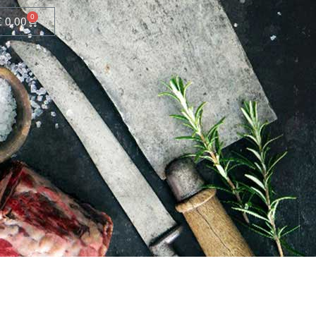
0
€
0,00