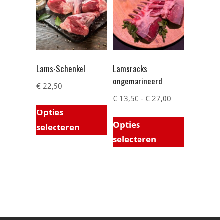
Lams-Schenkel
Lamsracks
ongemarineerd
€
22,50
€
13,50
-
€
27,00
Opties
Opties
selecteren
selecteren