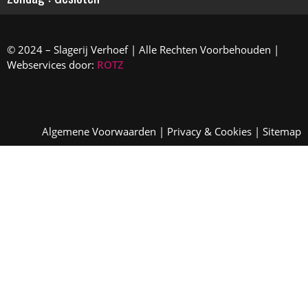
© 2024 – Slagerij Verhoef | Alle Rechten Voorbehouden |
Webservices door:
ROTZ
Algemene Voorwaarden
|
Privacy & Cookies
|
Sitemap