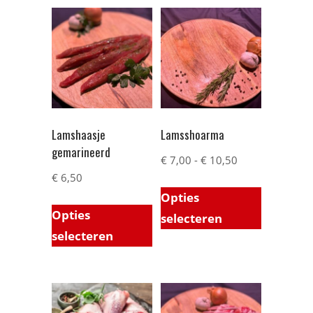
Lamshaasje
Lamsshoarma
gemarineerd
€
7,00
-
€
10,50
€
6,50
Opties
Opties
selecteren
selecteren