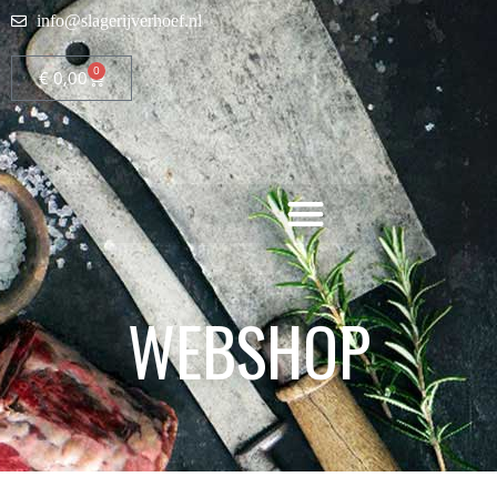
info@slagerijverhoef.nl
0
€
0,00
WEBSHOP