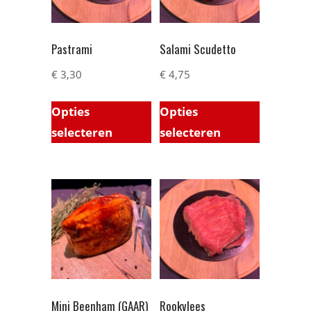
Pastrami
Salami Scudetto
€
3,30
€
4,75
Opties
Opties
selecteren
selecteren
Mini Beenham (GAAR)
Rookvlees