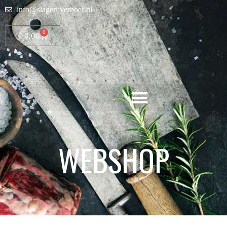
info@slagerijverhoef.nl
0
€
0,00
WEBSHOP