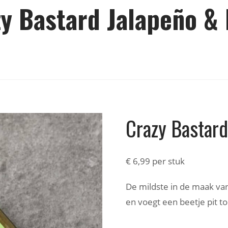
y Bastard Jalapeño &
Crazy Bastard
€
6,99
per stuk
De mildste in de maak va
en voegt een beetje pit t