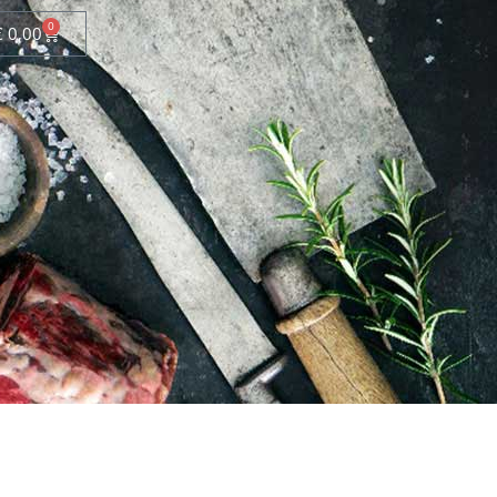
0
€
0,00