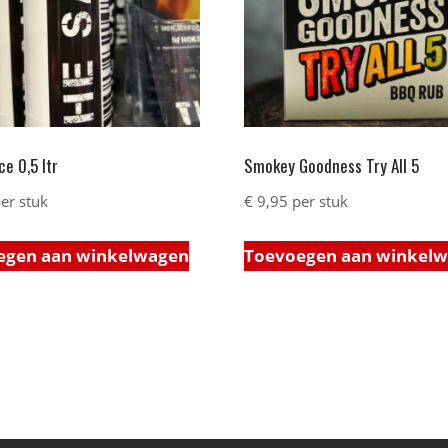
e 0,5 ltr
Smokey Goodness Try All 5
er stuk
€
9,95
per stuk
egen aan winkelwagen
Toevoegen aan winkel