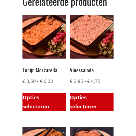
Gerelateerde producten
Tonijn Mozzarella
Vleessalade
€
3,60
-
€
6,00
€
2,85
-
€
4,75
Opties
Opties
selecteren
selecteren