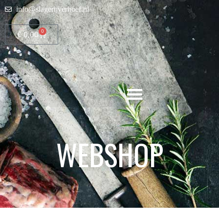
info@slagerijverhoef.nl
0
€
0,00
WEBSHOP