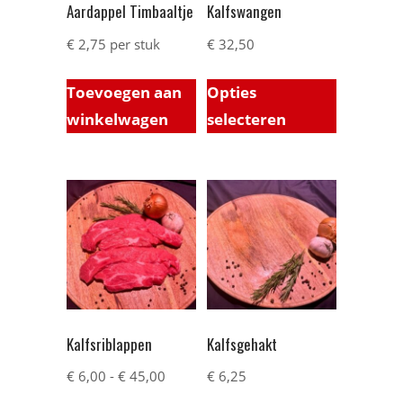
Aardappel Timbaaltje
Kalfswangen
€
2,75
per stuk
€
32,50
Toevoegen aan
Opties
winkelwagen
selecteren
Kalfsriblappen
Kalfsgehakt
€
6,00
-
€
45,00
€
6,25