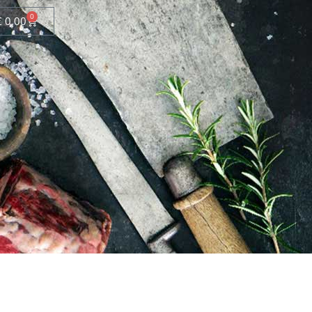
0
€
0,00