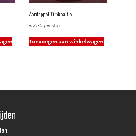
Aardappel Timbaaltje
€
2,75
per stuk
wagen
Toevoegen aan winkelwagen
ijden
ten