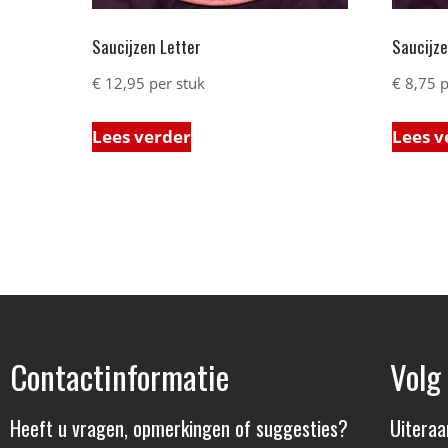
Saucijzen Letter
Saucijze
€
12,95
per stuk
€
8,75
p
Lees verder
Lees v
Contactinformatie
Volg
Heeft u vragen, opmerkingen of suggesties?
Uiteraa